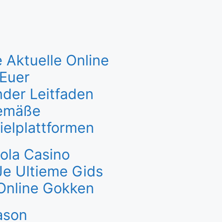
 Aktuelle Online
 Euer
der Leitfaden
gemäße
ielplattformen
ola Casino
Je Ultieme Gids
Online Gokken
ason