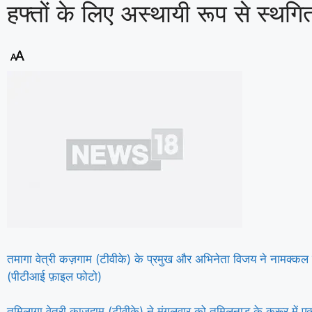
हफ्तों के लिए अस्थायी रूप से स्थग
तमागा वेत्री कज़गाम (टीवीके) के प्रमुख और अभिनेता विजय ने नामक्कल म
(पीटीआई फ़ाइल फोटो)
तमिलागा वेत्री काजहाम (टीवीके) ने मंगलवार को तमिलनाडु के करूर में एक